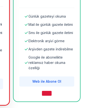
Günlük gazeteyi̇ okuma
mi
Mail ile günlük gazete iletimi
mi
Sms ile günlük gazete iletimi
Elektroni̇k arşi̇vi̇ görme
Arşi̇vden gazete i̇ndi̇rebi̇lme
me
Google ile abonelikte
reklamsız haber okuma
özelliği
Web ile Abone Ol