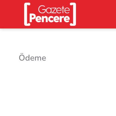
İçeriğe
atla
Ödeme